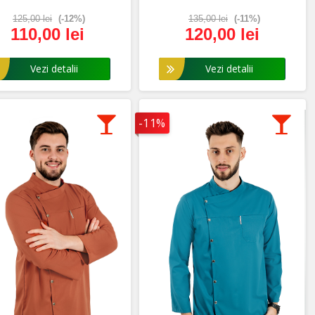
125,00 lei
(-12%)
135,00 lei
(-11%)
110,00 lei
120,00 lei
Vezi detalii
Vezi detalii
-11%