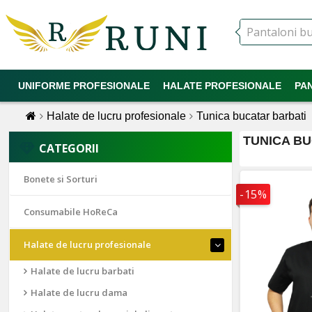
UNIFORME PROFESIONALE
HALATE PROFESIONALE
PA
Halate de lucru profesionale
Tunica bucatar barbati
TUNICA B
CATEGORII
Bonete si Sorturi
-15%
Consumabile HoReCa
Halate de lucru profesionale
Halate de lucru barbati
Halate de lucru dama