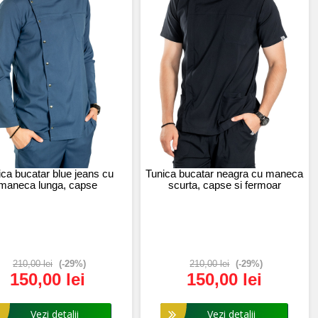
ica bucatar blue jeans cu
Tunica bucatar neagra cu maneca
maneca lunga, capse
scurta, capse si fermoar
210,00 lei
(-29%)
210,00 lei
(-29%)
150,00 lei
150,00 lei
Vezi detalii
Vezi detalii