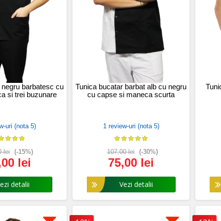
 negru barbatesc cu
Tunica bucatar barbat alb cu negru
Tuni
ica si trei buzunare
cu capse si maneca scurta
w-uri (nota 5)
1 review-uri (nota 5)
 lei
(-15%)
107,00 lei
(-30%)
,00 lei
75,00 lei
i detalii
Vezi detalii