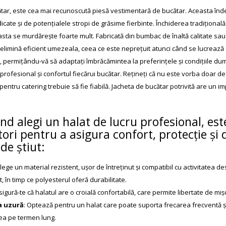
tar, este cea mai recunoscută piesă vestimentară de bucătar. Aceasta îndep
dicate și de potențialele stropi de grăsime fierbinte. Închiderea tradiționa
sta se murdărește foarte mult. Fabricată din bumbac de înaltă calitate sau
i elimină eficient umezeala, ceea ce este neprețuit atunci când se lucrează
, permițându-vă să adaptați îmbrăcămintea la preferințele și condițiile d
profesional și confortul fiecărui bucătar. Rețineți că nu este vorba doar 
pentru catering trebuie să fie fiabilă. Jacheta de bucătar potrivită are un i
nd alegi un halat de lucru profesional, est
tori pentru a asigura confort, protecție și 
 de știut:
Alege un material rezistent, ușor de întreținut și compatibil cu activitatea
, în timp ce polyesterul oferă durabilitate.
Asigură-te că halatul are o croială confortabilă, care permite libertate de miș
a uzură
: Optează pentru un halat care poate suporta frecarea frecventă și 
tea pe termen lung.