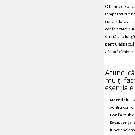
O tunica de bucă
temperaturile ri
curată dacă acea
confort termic ș
scurtă sau lungă
pentru aspectul 
a îmbrăcămintei 
Atunci câ
mulți fac
esențiale
Materialul
: 
pentru confort
Confortul
: 
Rezistența l
funcționalita