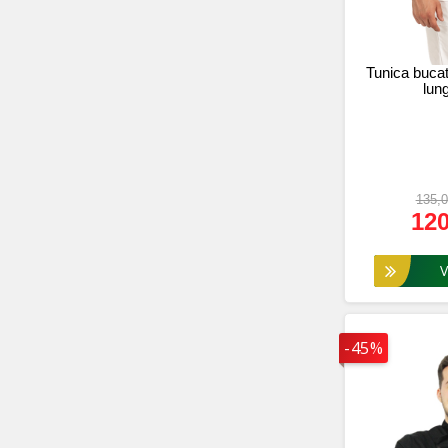
Tunica buca
lun
135,0
120
Vez
-45%