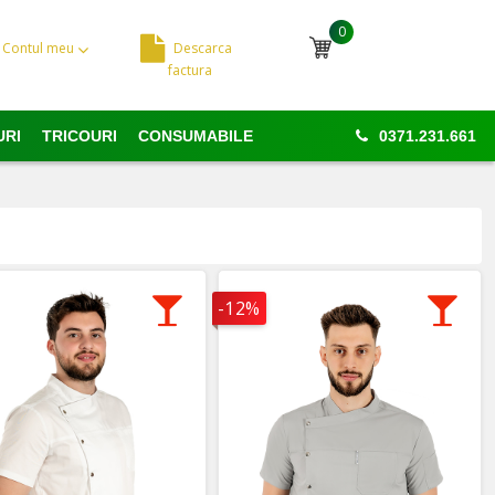
0
Contul meu
Descarca
Cosul meu
factura
URI
TRICOURI
CONSUMABILE
0371.231.661
-12%