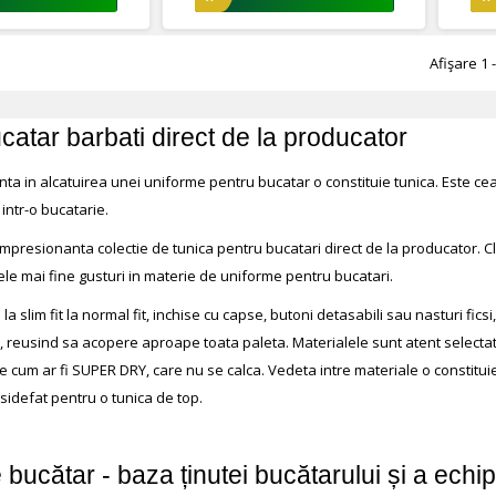
Afişare 1 -
catar barbati direct de la producator
nta in alcatuirea unei uniforme pentru bucatar o constituie tunica. Este ce
intr-o bucatarie.
presionanta colectie de tunica pentru bucatari direct de la producator. Clasi
cele mai fine gusturi in materie de uniforme pentru bucatari.
 la slim fit la normal fit, inchise cu capse, butoni detasabili sau nasturi f
op, reusind sa acopere aproape toata paleta. Materialele sunt atent selec
e cum ar fi SUPER DRY, care nu se calca. Vedeta intre materiale o constitu
sidefat pentru o tunica de top.
 bucătar - baza ținutei bucătarului și a echip