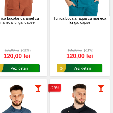
nica bucatar caramel cu
Tunica bucatar aqua cu maneca
maneca lunga, capse
lunga, capse
135,00 lei
(-11%)
135,00 lei
(-11%)
120,00 lei
120,00 lei
Vezi detalii
Vezi detalii
-29%