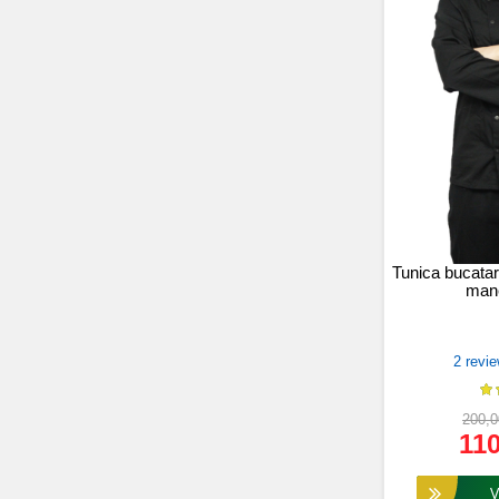
Tunica bucatar
man
2 revie
200,0
110
Vez