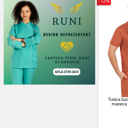
-12%
Tunica buc
maneca 