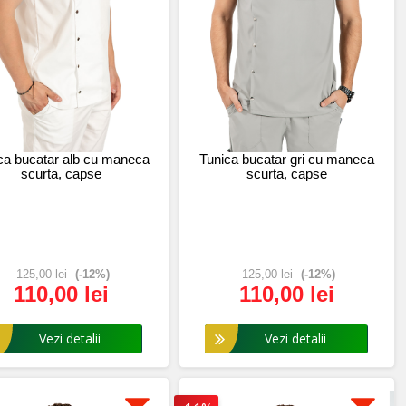
ca bucatar alb cu maneca
Tunica bucatar gri cu maneca
scurta, capse
scurta, capse
125,00 lei
(-12%)
125,00 lei
(-12%)
110,00 lei
110,00 lei
Vezi detalii
Vezi detalii