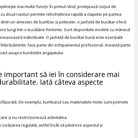
linește mai multe funcții. În primul rând, protejează corpul de
lă cu două nasturi permite reînchiderea rapidă a clapetei pe partea
 dintr-un amestec de bumbac și poliester, o jachetă de bucătar oferă
 ore lungi într-o bucătărie fierbinte. Sunt disponibile modele cu mânecă
umneavoastră individuale. O jachetă de bucătar bună este esențială
de îmbrăcăminte; face parte din echipamentul profesional. Această parte
mpact asupra bunăstării angajatului.
e important să iei în considerare mai
durabilitate. Iată câteva aspecte
 desfășurată. De exemplu, bumbacul sau materialele mixte sunt potrivite
care și nu restricționează activitatea.
curățarea regulată, astfel încât să păstreze aspectul și