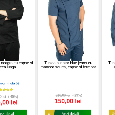
 neagra cu capse si
Tunica bucatar blue jeans cu
Tun
eca lunga
maneca scurta, capse si fermoar
w-uri (nota 5)
210,00 lei
(-29%)
0 lei
(-45%)
150,00 lei
,00 lei
i detalii
Vezi detalii