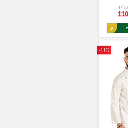
125,0
110
Vez
-11%