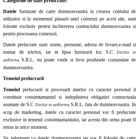
Categoriile de date prelucrate:
Datele
furnizate de catre dumneavoastra la crearea contului de
utilizator si la momentul plasarii unei comenzi pe acest site, sunt
folosite exclusiv pentru inchiererea contractului dumneavoastra si
pentru procesarea comenzii.
Datele prelucrate sunt: nume, prenume, adresa de livrare,e-mail si
numar de telefon, iar in lipsa furnizarii lor, S.C
Doctor in
S.R.L. nu poate vinde si livra produsele comandate de
uniforma
dumneavoastra.
Temeiul prelucrarii
Temeiul
prelucrarii si procesarii datelor cu caracter personal il
constituie consimtamantul si indeplinirea obligatiei contractuala
asumate de S.C
S.R.L. fata de dumneavoastra. In
Doctor in uniforma
scop de marketing, datele cu caracter personal vor fi prelucrate
exclusive in temeiul consimtamantului, iar acesta din urma poate fi
retras in orice moment.
Va informam ca datele dumneavoastra nu vor fi folosite de catre