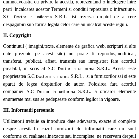
dumneavoastra cu privire la acestia, reprezentand o intelegere intre
parti .Incalcarea acestor Termeni si conditii reprezinta o infractiune.
S.C
S.R.L. isi rezerva dreptul de a cere
Doctor in uniforma
despagubiri sub forma legala celor care au incalcat aceste reguli.
II. Copyright
Continutul ( imagini,texte, elemente de grafica web, scripturi si alte
date prezente pe acest site) nu poate fi reprodus,modificat,
transferat, publicat, afisat, transmis sau inregistrat fara acordul
prealabil, in scris al S.C
S.R.L. Acesta este
Doctor in uniforma
proprietatea S.C
S.R.L. si a furnizorilor sai si este
Doctor in uniforma
aparat de legea drepturilor de autor. Folosirea fara acordul
companiei S.C
S.R.L. a oricaror elemente
Doctor in uniforma
enumerate mai sus se pedepseste conform legilor in vigoare.
III. Informatii personale
Utilizatorii trebuie sa introduca date adevarate, exacte si complete
despre acestia.In cazul furnizarii de informatii care nu sunt
conforme cu realitatea,inexacte sau incomplete, ne rezervam dreptul