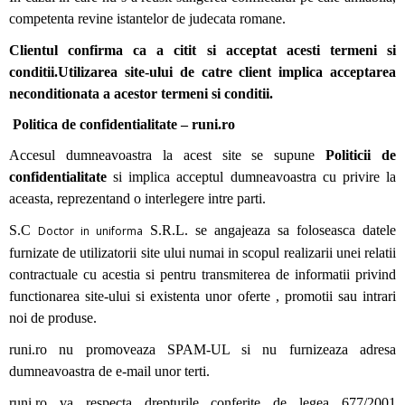
competenta revine istantelor de judecata romane.
Clientul confirma ca a citit si acceptat acesti termeni si
conditii.Utilizarea site-ului de catre client implica acceptarea
neconditionata a acestor termeni si conditii.
Politica de confidentialitate –
runi
.ro
Accesul dumneavoastra la acest site se supune
Politicii de
confidentialitate
si implica acceptul dumneavoastra cu privire la
aceasta, reprezentand o interlegere intre parti.
S.C
S.R.L. se angajeaza sa foloseasca datele
Doctor in uniforma
furnizate de utilizatorii site ului numai in scopul realizarii unei relatii
contractuale cu acestia si pentru transmiterea de informatii privind
functionarea site-ului si existenta unor oferte , promotii sau intrari
noi de produse.
runi.ro nu promoveaza SPAM-UL si nu furnizeaza adresa
dumneavoastra de e-mail unor terti.
runi.ro va respecta drepturile conferite de legea 677/2001