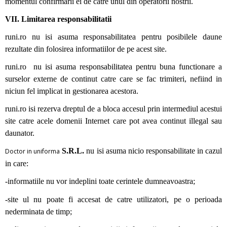
momentul confirmarii ei de catre unul din operatorii nostrii.
VII. Limitarea responsabilitatii
runi.ro
nu isi asuma responsabilitatea pentru posibilele daune
rezultate din folosirea informatiilor de pe acest site.
runi.ro
nu isi asuma responsabilitatea pentru buna functionare a
surselor externe de continut catre care se fac trimiteri, nefiind in
niciun fel implicat in gestionarea acestora.
runi.ro
isi rezerva dreptul de a bloca accesul prin intermediul acestui
site catre acele domenii Internet care pot avea continut illegal sau
daunator.
S.R.L.
nu isi asuma nicio responsabilitate in cazul
Doctor in uniforma
in care:
-informatiile nu vor indeplini toate cerintele dumneavoastra;
-site ul nu poate fi accesat de catre utilizatori, pe o perioada
nederminata de timp;