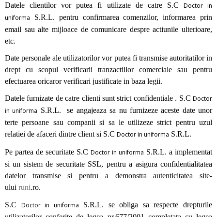
Datele clientilor vor putea fi utilizate de catre S.C
Doctor in
S.R.L. pentru confirmarea comenzilor, informarea prin
uniforma
email sau alte mijloace de comunicare despre actiunile ulterioare,
etc.
Date personale ale utilizatorilor vor putea fi transmise autoritatilor in
drept cu scopul verificarii tranzactiilor comerciale sau pentru
efectuarea oricaror verificari justificate in baza legii.
Datele furnizate de catre clienti sunt strict confidentiale . S.C
Doctor
S.R.L. se angajeaza sa nu furnizeze aceste date unor
in uniforma
terte persoane sau companii si sa le utilizeze strict pentru uzul
relatiei de afaceri dintre client si S.C
S.R.L.
Doctor in uniforma
Pe partea de securitate S.C
S.R.L. a implementat
Doctor in uniforma
si un sistem de securitate SSL, pentru a asigura confidentialitatea
datelor transmise si pentru a demonstra autenticitatea site-
ului
runi
.ro.
S.C
S.R.L. se obliga sa respecte drepturile
Doctor in uniforma
utilizatorilor conferite de legea nr.677/2001 completata cu legea