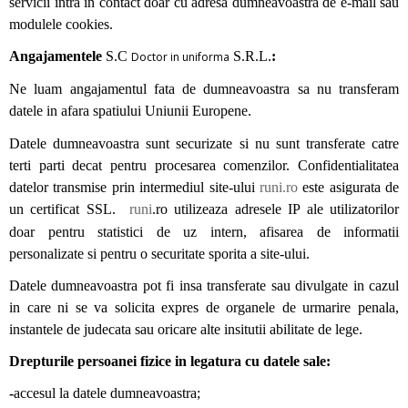
servicii intra in contact doar cu adresa dumneavoastra de e-mail sau
modulele cookies.
Angajamentele
S.C
S.R.L.
:
Doctor in uniforma
Ne luam angajamentul fata de dumneavoastra sa nu transferam
datele in afara spatiului Uniunii Europene.
Datele dumneavoastra sunt securizate si nu sunt transferate catre
terti parti decat pentru procesarea comenzilor. Confidentialitatea
datelor transmise prin intermediul site-ului
runi.ro
este asigurata de
un certificat SSL.
runi
.ro utilizeaza adresele IP ale utilizatorilor
doar pentru statistici de uz intern, afisarea de informatii
personalizate si pentru o securitate sporita a site-ului.
Datele dumneavoastra pot fi insa transferate sau divulgate in cazul
in care ni se va solicita expres de organele de urmarire penala,
instantele de judecata sau oricare alte insitutii abilitate de lege.
Drepturile persoanei fizice in legatura cu datele sale:
-
accesul la datele dumneavoastra;