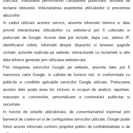
traficului, masurarea performantei campaniilor publicitare, afisarea de
reclame relevante, imbunatatirea experientei utilizatorilor si prevenirea
abuzurilor.
In cadrul utilizarii acestor servicii, anumite informatii tehnice si date
privind interactiunea utilizatorilor cu website-ul pot fi colectate si
prelucrate de Google. Aceste date pot include, dupa caz, adresa IP,
identificatori online, informatii despre dispozitiv si browser, paginile
vizitate, actiunile realizate pe website, interactiunile cu reclamele si alte
date tehnice generate prin utilizarea website-ului.
Prin integrarea serviciilor Google pe website, anumite date pot fi
transmise catre Google, in calitate de furnizor tert, in conformitate cu
politicile si conditiile aplicabile serviciilor Google utilizate. Prelucrarea
acestor date poate avea loc inclusiv in scopuri de analiza, raportare,
masurare a conversiilor, personalizare a continutului publicitar si
securitate.
In functie de setarile utilizatorului, de consimtamantul exprimat prin
bannerul de cookie-uri si de configurarea serviciilor utilizate, Google poate
folosi aceste informatii conform propriilor politici de confidentialitate si de