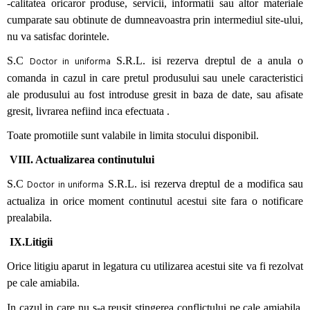
-calitatea oricaror produse, servicii, informatii sau altor materiale
cumparate sau obtinute de dumneavoastra prin intermediul site-ului,
nu va satisfac dorintele.
S.C
S.R.L. isi rezerva dreptul de a anula o
Doctor in uniforma
comanda in cazul in care pretul produsului sau unele caracteristici
ale produsului au fost introduse gresit in baza de date, sau afisate
gresit, livrarea nefiind inca efectuata .
Toate promotiile sunt valabile in limita stocului disponibil.
VIII. Actualizarea continutului
S.C
S.R.L. isi rezerva dreptul de a modifica sau
Doctor in uniforma
actualiza in orice moment continutul acestui site fara o notificare
prealabila.
IX.Litigii
Orice litigiu aparut in legatura cu utilizarea acestui site va fi rezolvat
pe cale amiabila.
In cazul in care nu s-a reusit stingerea conflictului pe cale amiabila,