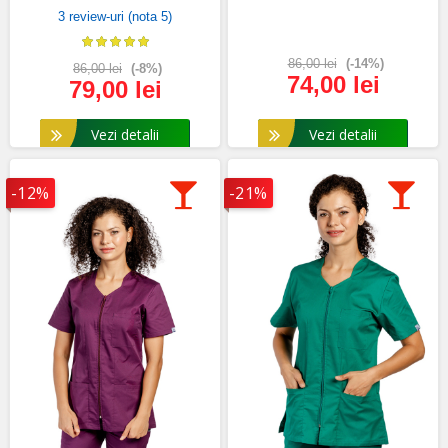
3 review-uri (nota 5)
86,00 lei
(-14%)
86,00 lei
(-8%)
74,00 lei
79,00 lei
Vezi detalii
Vezi detalii
-12%
-21%