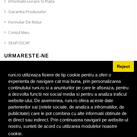
Informatii Livrare Si Plata
Garantia Produselor
Formular De Retur
Contul Meu
SEAP/SICAP
URMARESTE-NE
Reject
Blog
Facebook
runi.ro utilizeaza fisiere de tip cookie pentru a oferi o
experienta de navigare cat mai buna, prin personalizarea
Instagram
continutului runi.ro si a anunturilor pe care le afiseaza, pentru
Tiktok
a dezvolta functii noi social media si pentru a analiza traficul
website-ului. De asemenea, runi.ro ofera aceste date
partenerilor sai (retele sociale, de analiza a infromatiilor, de
publicitate) care le pot combina cu alte informatii obtinute de
ei direct sau indirect. Prin continuarea navigarii pe website-ul
Adresa
runi.ro
:
Bulevardul 1 Mai nr 86
,
Craiova
,
Dolj
,
200326
Tel:
nostru, sunteti de acord cu utilizarea modulelor noastre
0720.485.488
© 2019. RUNI Nr. R.C.: J16/2121/2019, C.U.I.:
cookie.
Privacy Policy