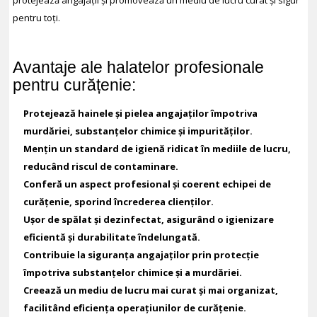
protejează angajații și promovează un mediu de lucru curat și sigur
pentru toți.
Avantaje ale halatelor profesionale
pentru curățenie:
Protejează hainele și pielea angajaților împotriva
murdăriei, substanțelor chimice și impurităților.
Mențin un standard de igienă ridicat în mediile de lucru,
reducând riscul de contaminare.
Conferă un aspect profesional și coerent echipei de
curățenie, sporind încrederea clienților.
Ușor de spălat și dezinfectat, asigurând o igienizare
eficientă și durabilitate îndelungată.
Contribuie la siguranța angajaților prin protecție
împotriva substanțelor chimice și a murdăriei.
Creează un mediu de lucru mai curat și mai organizat,
facilitând eficiența operațiunilor de curățenie.