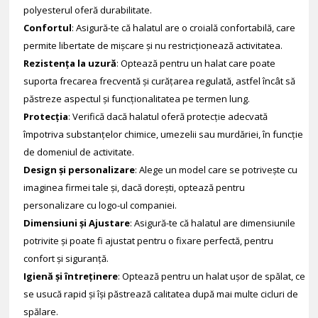
polyesterul oferă durabilitate.
Confortul
: Asigură-te că halatul are o croială confortabilă, care
permite libertate de mișcare și nu restricționează activitatea.
Rezistența la uzură
: Optează pentru un halat care poate
suporta frecarea frecventă și curățarea regulată, astfel încât să
păstreze aspectul și funcționalitatea pe termen lung.
Protecția
: Verifică dacă halatul oferă protecție adecvată
împotriva substanțelor chimice, umezelii sau murdăriei, în funcție
de domeniul de activitate.
Design și personalizare
: Alege un model care se potrivește cu
imaginea firmei tale și, dacă dorești, optează pentru
personalizare cu logo-ul companiei.
Dimensiuni și Ajustare
: Asigură-te că halatul are dimensiunile
potrivite și poate fi ajustat pentru o fixare perfectă, pentru
confort și siguranță.
Igienă și întreținere
: Optează pentru un halat ușor de spălat, ce
se usucă rapid și își păstrează calitatea după mai multe cicluri de
spălare.