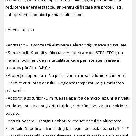
reducerea energiei statice. Iar pentru că fiecare are propriul stil,
saboţii sunt disponibili pe mai multe culori.
CARACTERISTICI
• Antistatici - Favorizează eliminarea electricităţii statice acumulate.
• Sterilizabili - Saboţii şi tălpicul sunt fabricate din STERI-TECH, un
material polimeric de înaltă calitate, care permite sterilizarea în
autoclav până la 134°C.*
• Protecţie superioară - Nu permite infiltrarea de lichide la interior.
• Permite circularea aerului - Reglează temperatura şi umiditatea
picioarelor.
• Absorbţia şocurilor - Diminuează apariţia de micro leziuni la nivelul
tendoanelor, oaselor şi articulaţiilor, reducând senzaţia de picioare
obosite.
• Anti alunecare - Designul saboţilor reduce riscul de alunecare.
• Lavabili - Saboţii pot fi introduşi la maşina de spălat până la 30°C.*