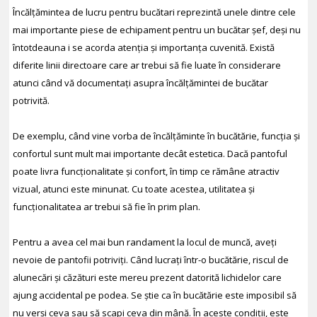
Încălțămintea de lucru pentru bucătari reprezintă unele dintre cele
mai importante piese de echipament pentru un bucătar șef, deși nu
întotdeauna i se acorda atenția și importanța cuvenită. Există
diferite linii directoare care ar trebui să fie luate în considerare
atunci când vă documentați asupra încălțămintei de bucătar
potrivită.
De exemplu, când vine vorba de încălțăminte în bucătărie, funcția și
confortul sunt mult mai importante decât estetica. Dacă pantoful
poate livra funcționalitate și confort, în timp ce rămâne atractiv
vizual, atunci este minunat. Cu toate acestea, utilitatea și
funcționalitatea ar trebui să fie în prim plan.
Pentru a avea cel mai bun randament la locul de muncă, aveți
nevoie de pantofii potriviți. Când lucrați într-o bucătărie, riscul de
alunecări și căzături este mereu prezent datorită lichidelor care
ajung accidental pe podea. Se știe ca în bucătărie este imposibil să
nu verși ceva sau să scapi ceva din mână. În aceste condiții, este