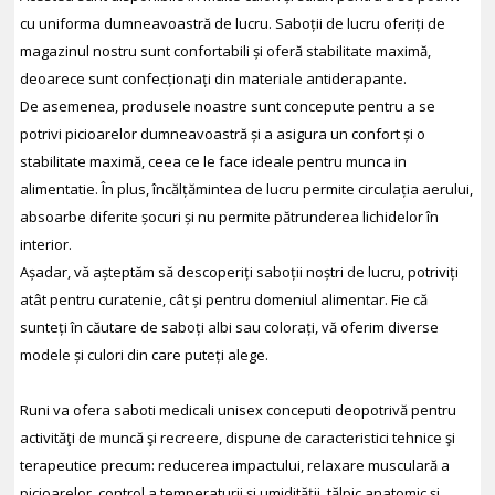
cu uniforma dumneavoastră de lucru. Saboții de lucru oferiți de
magazinul nostru sunt confortabili și oferă stabilitate maximă,
deoarece sunt confecționați din materiale antiderapante.
De asemenea, produsele noastre sunt concepute pentru a se
potrivi picioarelor dumneavoastră și a asigura un confort și o
stabilitate maximă, ceea ce le face ideale pentru munca in
alimentatie. În plus, încălțămintea de lucru permite circulația aerului,
absoarbe diferite șocuri și nu permite pătrunderea lichidelor în
interior.
Așadar, vă așteptăm să descoperiți saboții noștri de lucru, potriviți
atât pentru curatenie, cât și pentru domeniul alimentar. Fie că
sunteți în căutare de saboți albi sau colorați, vă oferim diverse
modele și culori din care puteți alege.
Runi va ofera saboti medicali unisex conceputi deopotrivă pentru
activităţi de muncă şi recreere, dispune de caracteristici tehnice şi
terapeutice precum: reducerea impactului, relaxare musculară a
picioarelor, control a temperaturii şi umidităţii, tălpic anatomic şi