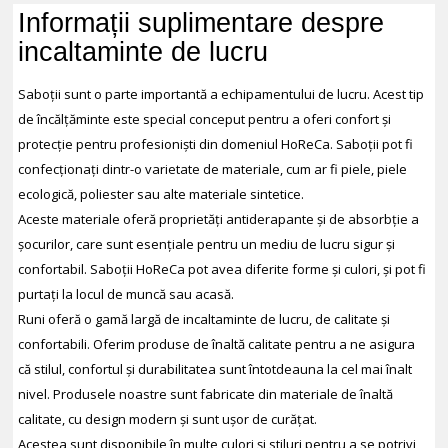
Informații suplimentare despre
incaltaminte de lucru
Saboții sunt o parte importantă a echipamentului de lucru. Acest tip
de încălțăminte este special conceput pentru a oferi confort și
protecție pentru profesioniști din domeniul HoReCa. Saboții pot fi
confecționați dintr-o varietate de materiale, cum ar fi piele, piele
ecologică, poliester sau alte materiale sintetice.
Aceste materiale oferă proprietăți antiderapante și de absorbție a
șocurilor, care sunt esențiale pentru un mediu de lucru sigur și
confortabil. Saboții HoReCa pot avea diferite forme și culori, și pot fi
purtați la locul de muncă sau acasă.
Runi oferă o gamă largă de incaltaminte de lucru, de calitate și
confortabili. Oferim produse de înaltă calitate pentru a ne asigura
că stilul, confortul și durabilitatea sunt întotdeauna la cel mai înalt
nivel. Produsele noastre sunt fabricate din materiale de înaltă
calitate, cu design modern și sunt ușor de curățat.
Acestea sunt disponibile în multe culori și stiluri pentru a se potrivi