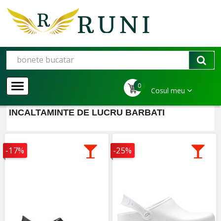
0
Cosul meu
INCALTAMINTE DE LUCRU BARBATI
-17%
-25%