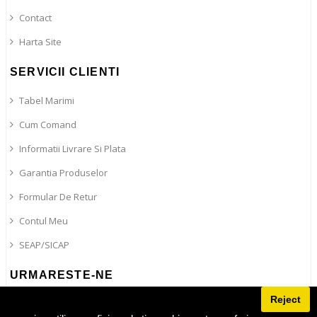
Contact
Harta Site
SERVICII CLIENTI
Tabel Marimi
Cum Comand
Informatii Livrare Si Plata
Garantia Produselor
Formular De Retur
Contul Meu
SEAP/SICAP
URMARESTE-NE
Reject
Blog