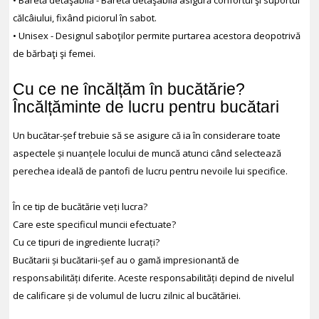
• Baretă detaşabilă - Bareta detaşabilă asigură confortul şi suportul
călcâiului, fixând piciorul în sabot.
• Unisex - Designul saboţilor permite purtarea acestora deopotrivă
de bărbaţi şi femei.
Cu ce ne încălțăm în bucătărie?
Încălțăminte de lucru pentru bucătari
Un bucătar-șef trebuie să se asigure că ia în considerare toate
aspectele și nuanțele locului de muncă atunci când selectează
perechea ideală de pantofi de lucru pentru nevoile lui specifice.
În ce tip de bucătărie veți lucra?
Care este specificul muncii efectuate?
Cu ce tipuri de ingrediente lucrați?
Bucătarii și bucătarii-șef au o gamă impresionantă de
responsabilități diferite. Aceste responsabilități depind de nivelul
de calificare și de volumul de lucru zilnic al bucătăriei.