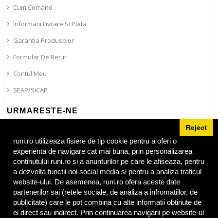
Cum Comand
Informatii Livrare Si Plata
Garantia Produselor
Formular De Retur
Contul Meu
SEAP/SICAP
URMARESTE-NE
Reject
Blog
Facebook
runi.ro utilizeaza fisiere de tip cookie pentru a oferi o
experienta de navigare cat mai buna, prin personalizarea
Instagram
continutului runi.ro si a anunturilor pe care le afiseaza, pentru
Tiktok
a dezvolta functii noi social media si pentru a analiza traficul
website-ului. De asemenea, runi.ro ofera aceste date
partenerilor sai (retele sociale, de analiza a infromatiilor, de
publicitate) care le pot combina cu alte informatii obtinute de
ei direct sau indirect. Prin continuarea navigarii pe website-ul
Adresa
runi.ro
:
Bulevardul 1 Mai nr 86
,
Craiova
,
Dolj
,
200326
Tel: