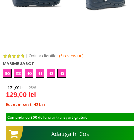
|
Opinia clientilor
(6 review-uri)
MARIME SABOTI
36
38
40
41
42
45
171,00 lei
(-25%)
129,00 lei
Economisesti 42
Lei
Comanda de 300 de lei si ai transport gratuit
Adauga in Cos