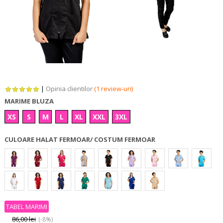
|
Opinia clientilor
(1 review-uri)
MARIME BLUZA
XS
S
M
L
XL
XXL
3XL
CULOARE HALAT FERMOAR/ COSTUM FERMOAR
TABEL MARIMI
86,00 lei
(-8%)