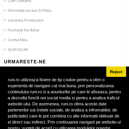
Cum Comand
Informatii Livrare Si Plata
Garantia Produselor
Formular De Retur
Contul Meu
SEAP/SICAP
URMARESTE-NE
Reject
Blog
Facebook
runi.ro utilizeaza fisiere de tip cookie pentru a oferi o
experienta de navigare cat mai buna, prin personalizarea
Instagram
continutului runi.ro si a anunturilor pe care le afiseaza, pentru
Tiktok
a dezvolta functii noi social media si pentru a analiza traficul
website-ului. De asemenea, runi.ro ofera aceste date
partenerilor sai (retele sociale, de analiza a infromatiilor, de
publicitate) care le pot combina cu alte informatii obtinute de
ei direct sau indirect. Prin continuarea navigarii pe website-ul
Adresa
runi.ro
:
Bulevardul 1 Mai nr 86
,
Craiova
,
Dolj
,
200326
Tel:
nostru, sunteti de acord cu utilizarea modulelor noastre