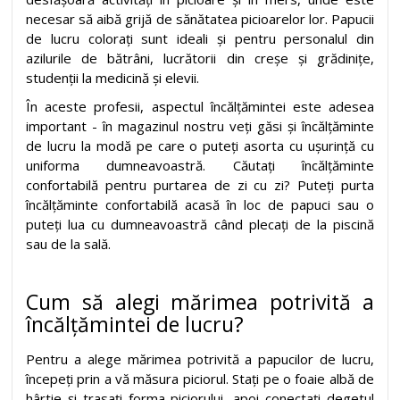
necesar să aibă grijă de sănătatea picioarelor lor. Papucii
de lucru colorați sunt ideali și pentru personalul din
azilurile de bătrâni, lucrătorii din creșe și grădinițe,
studenții la medicină și elevii.
În aceste profesii, aspectul încălțămintei este adesea
important - în magazinul nostru veți găsi și încălțăminte
de lucru la modă pe care o puteți asorta cu ușurință cu
uniforma dumneavoastră. Căutați încălțăminte
confortabilă pentru purtarea de zi cu zi? Puteți purta
încălțăminte confortabilă acasă în loc de papuci sau o
puteți lua cu dumneavoastră când plecați de la piscină
sau de la sală.
Cum să alegi mărimea potrivită a
încălțămintei de lucru?
Pentru a alege mărimea potrivită a papucilor de lucru,
începeți prin a vă măsura piciorul. Stați pe o foaie albă de
hârtie și trasați forma piciorului, apoi conectați degetul