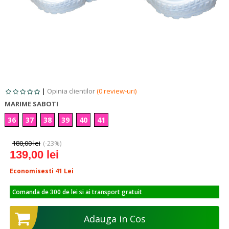
|
Opinia clientilor
(0 review-uri)
MARIME SABOTI
36
37
38
39
40
41
180,00 lei
(-23%)
139,00 lei
Economisesti 41
Lei
Comanda de 300 de lei si ai transport gratuit
Adauga in Cos