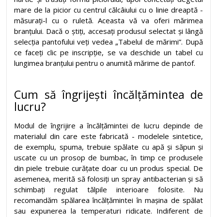
mare de la picior cu centrul călcâiului cu o linie dreaptă -
măsurați-l cu o ruletă. Aceasta vă va oferi mărimea
branțului. Dacă o știți, accesați produsul selectat și lângă
selecția pantofului veți vedea „Tabelul de mărimi”. După
ce faceți clic pe inscripție, se va deschide un tabel cu
lungimea branțului pentru o anumită mărime de pantof.
Cum să îngrijești încălțămintea de
lucru?
Modul de îngrijire a încălțămintei de lucru depinde de
materialul din care este fabricată - modelele sintetice,
de exemplu, spuma, trebuie spălate cu apă și săpun și
uscate cu un prosop de bumbac, în timp ce produsele
din piele trebuie curățate doar cu un produs special. De
asemenea, merită să folosiți un spray antibacterian și să
schimbați regulat tălpile interioare folosite. Nu
recomandăm spălarea încălțămintei în mașina de spălat
sau expunerea la temperaturi ridicate. Indiferent de