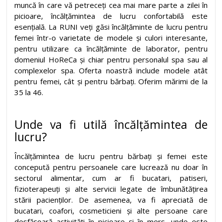
muncă în care vă petreceți cea mai mare parte a zilei în
picioare, încălțămintea de lucru confortabilă este
esențială. La RUNI veți găsi încălțăminte de lucru pentru
femei într-o varietate de modele și culori interesante,
pentru utilizare ca încălțăminte de laborator, pentru
domeniul HoReCa și chiar pentru personalul spa sau al
complexelor spa. Oferta noastră include modele atât
pentru femei, cât și pentru bărbați. Oferim mărimi de la
35 la 46.
Unde va fi utilă încălțămintea de
lucru?
Încălțămintea de lucru pentru bărbați și femei este
concepută pentru persoanele care lucrează nu doar în
sectorul alimentar, cum ar fi bucatari, patiseri,
fizioterapeuți și alte servicii legate de îmbunătățirea
stării pacienților. De asemenea, va fi apreciată de
bucatari, coafori, cosmeticieni și alte persoane care
desfășoară activități în picioare și în mers, unde este