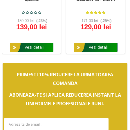
180,00 lei
(-23%)
171,00 lei
(-25%)
139,00 lei
129,00 lei
Vezi detalii
Vezi detalii
PRIMESTI 10% REDUCERE LA URMATOAREA
COMANDA
ABONEAZA-TE SI APLICA REDUCEREA INSTANT LA
UNIFORMELE PROFESIONALE RUNI.