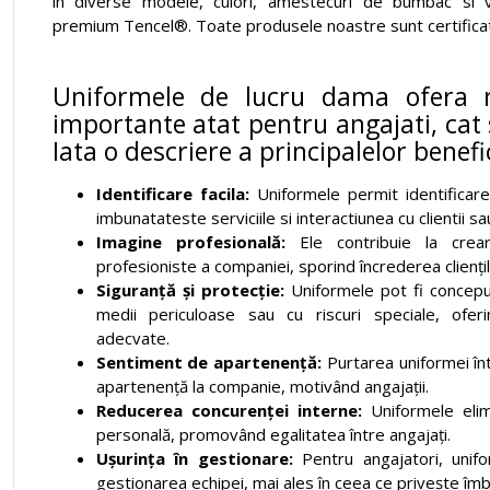
in diverse modele, culori, amestecuri de bumbac si 
premium Tencel®. Toate produsele noastre sunt certific
Uniformele de lucru dama ofera 
importante atat pentru angajati, cat 
Iata o descriere a principalelor benefic
Identificare facila:
Uniformele permit identificare
imbunatateste serviciile si interactiunea cu clientii sau
Imagine profesională:
Ele contribuie la crear
profesioniste a companiei, sporind încrederea cliențil
Siguranță și protecție:
Uniformele pot fi conceput
medii periculoase sau cu riscuri speciale, ofe
adecvate.
Sentiment de apartenență:
Purtarea uniformei în
apartenență la companie, motivând angajații.
Reducerea concurenței interne:
Uniformele elim
personală, promovând egalitatea între angajați.
Ușurința în gestionare:
Pentru angajatori, unifo
gestionarea echipei, mai ales în ceea ce privește îmb