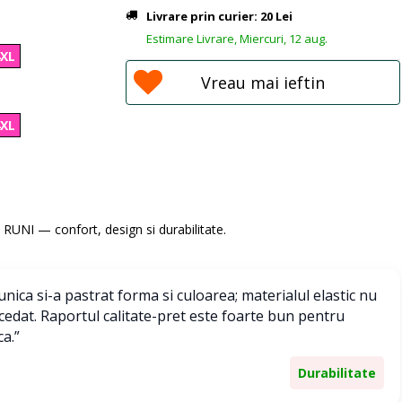
Livrare prin curier: 20 Lei
Estimare Livrare, Miercuri, 12 aug.
4XL
Vreau mai ieftin
4XL
ti RUNI — confort, design si durabilitate.
nica si-a pastrat forma si culoarea; materialul elastic nu
 cedat. Raportul calitate-pret este foarte bun pentru
ca.”
Durabilitate