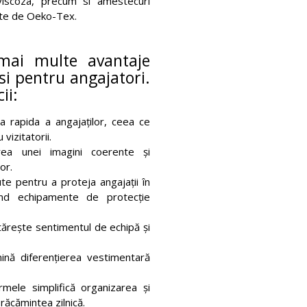
viscoza, precum si amestecuri
ate de Oeko-Tex.
mai multe avantaje
si pentru angajatori.
ii:
a rapida a angajaților, ceea ce
 vizitatorii.
ea unei imagini coerente și
or.
e pentru a proteja angajații în
rind echipamente de protecție
tărește sentimentul de echipă și
ină diferențierea vestimentară
rmele simplifică organizarea și
răcămintea zilnică.