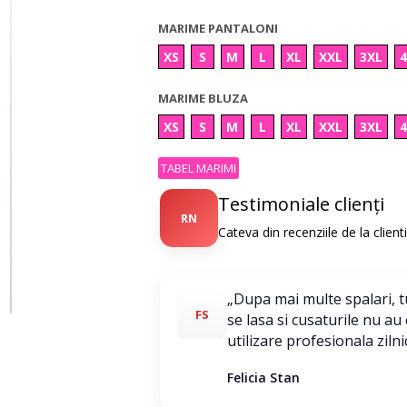
MARIME PANTALONI
XS
S
M
L
XL
XXL
3XL
MARIME BLUZA
XS
S
M
L
XL
XXL
3XL
TABEL MARIMI
Testimoniale clienți
RN
Cateva din recenziile de la clien
„Dupa mai multe spalari, tu
FS
se lasa si cusaturile nu au
utilizare profesionala zilni
Felicia Stan