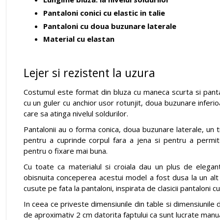
Pantaloni conici cu elastic in talie
Pantaloni cu doua buzunare laterale
Material cu elastan
Lejer si rezistent la uzura
Costumul este format din bluza cu maneca scurta si pantalo
cu un guler cu anchior usor rotunjit, doua buzunare inferio
care sa atinga nivelul soldurilor.
Pantalonii au o forma conica, doua buzunare laterale, un tiv
pentru a cuprinde corpul fara a jena si pentru a permite
pentru o fixare mai buna.
Cu toate ca materialul si croiala dau un plus de elega
obisnuita conceperea acestui model a fost dusa la un alt
cusute pe fata la pantaloni, inspirata de clasicii pantaloni c
In ceea ce priveste dimensiunile din table si dimensiunile d
de aproximativ 2 cm datorita faptului ca sunt lucrate manua