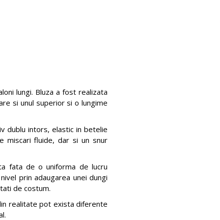
ni lungi. Bluza a fost realizata
are si unul superior si o lungime
 dublu intors, elastic in betelie
 miscari fluide, dar si un snur
nta fata de o uniforma de lucru
 nivel prin adaugarea unei dungi
utati de costum.
in realitate pot exista diferente
l.