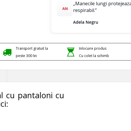
„Manecile lungi protejeaza 
AN
respirabil.”
Adela Negru
Transport gratuit la
Inlocuire produs
peste 300 lei
Cu colet la schimb
l cu pantaloni cu
ci: