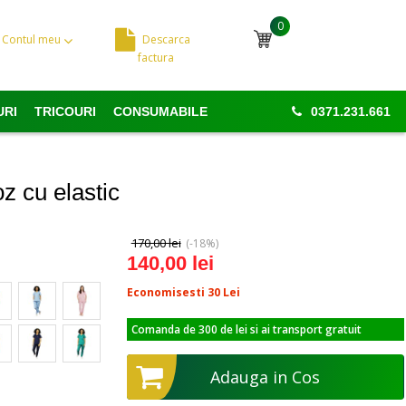
0
Contul meu
Descarca
Cosul meu
factura
URI
TRICOURI
CONSUMABILE
0371.231.661
z cu elastic
170,00 lei
(-18%)
140,00 lei
Economisesti 30
Lei
Comanda de 300 de lei si ai transport gratuit
Adauga in Cos