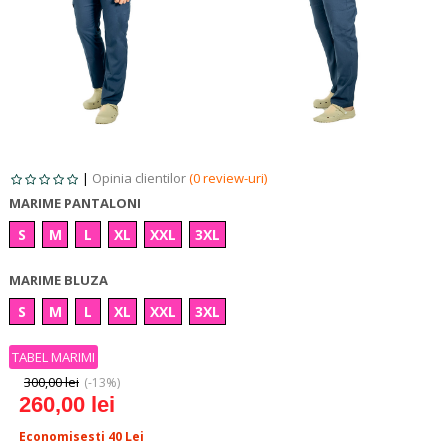
|
Opinia clientilor
(0 review-uri)
MARIME PANTALONI
S
M
L
XL
XXL
3XL
MARIME BLUZA
S
M
L
XL
XXL
3XL
TABEL MARIMI
300,00 lei
(-13%)
260,00 lei
Economisesti 40
Lei