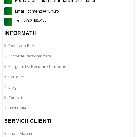
Producator roman | Standard international
Email : comenzi@runi.ro
Tel : 0720.485.488
INFORMATII
Povestea Runi
Broderie Personalizata
Program De Reciclare Uniforme
Parteneri
Blog
Contact
Harta Site
SERVICII CLIENTI
Tabel Marimi