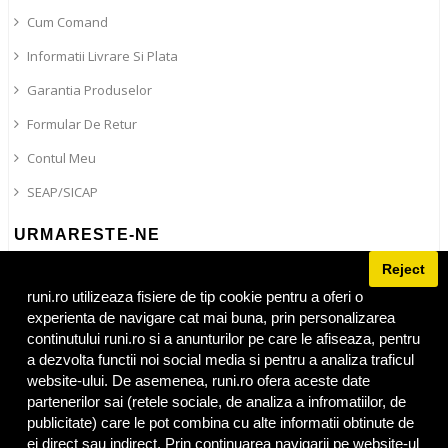
Cum Comand
Informatii Livrare Si Plata
Garantia Produselor
Formular De Retur
Contul Meu
SEAP/SICAP
URMARESTE-NE
Reject
Blog
Facebook
runi.ro utilizeaza fisiere de tip cookie pentru a oferi o
experienta de navigare cat mai buna, prin personalizarea
Instagram
continutului runi.ro si a anunturilor pe care le afiseaza, pentru
Tiktok
a dezvolta functii noi social media si pentru a analiza traficul
website-ului. De asemenea, runi.ro ofera aceste date
partenerilor sai (retele sociale, de analiza a infromatiilor, de
publicitate) care le pot combina cu alte informatii obtinute de
ei direct sau indirect. Prin continuarea navigarii pe website-ul