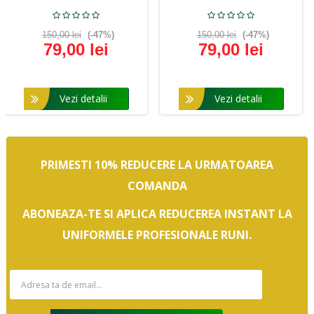
150,00 lei
(-47%)
150,00 lei
(-47%)
79,00 lei
79,00 lei
Vezi detalii
Vezi detalii
PRIMESTI 10% REDUCERE LA URMATOAREA
COMANDA
ABONEAZA-TE SI APLICA REDUCEREA INSTANT LA
UNIFORMELE PROFESIONALE RUNI.