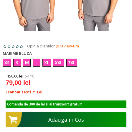
|
Opinia clientilor
(0 review-uri)
MARIME BLUZA
XS
S
M
L
XL
XXL
3XL
150,00 lei
(-47%)
79,00 lei
Economisesti 71
Lei
Comanda de 300 de lei si ai transport gratuit
Adauga in Cos