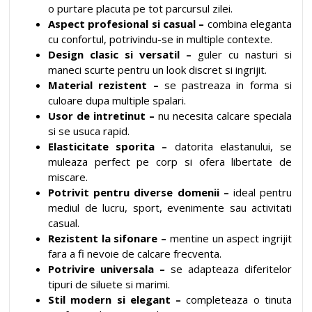
o purtare placuta pe tot parcursul zilei.
Aspect profesional si casual –
combina eleganta
cu confortul, potrivindu-se in multiple contexte.
Design clasic si versatil –
guler cu nasturi si
maneci scurte pentru un look discret si ingrijit.
Material rezistent –
se pastreaza in forma si
culoare dupa multiple spalari.
Usor de intretinut –
nu necesita calcare speciala
si se usuca rapid.
Elasticitate sporita –
datorita elastanului, se
muleaza perfect pe corp si ofera libertate de
miscare.
Potrivit pentru diverse domenii –
ideal pentru
mediul de lucru, sport, evenimente sau activitati
casual.
Rezistent la sifonare –
mentine un aspect ingrijit
fara a fi nevoie de calcare frecventa.
Potrivire universala –
se adapteaza diferitelor
tipuri de siluete si marimi.
Stil modern si elegant –
completeaza o tinuta