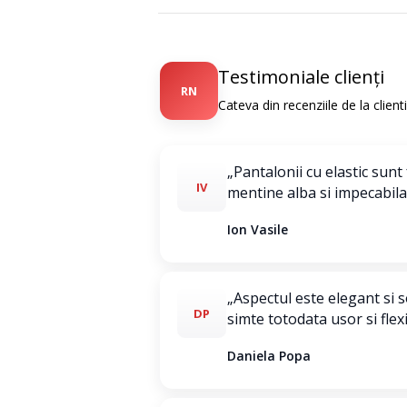
Testimoniale clienți
RN
Cateva din recenziile de la clien
„Pantalonii cu elastic sunt
IV
mentine alba si impecabila
Ion Vasile
„Aspectul este elegant si 
DP
simte totodata usor si flexi
Daniela Popa