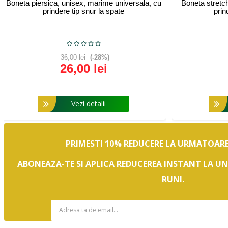
Boneta piersica, unisex, marime universala, cu
Boneta stretc
prindere tip snur la spate
prin
36,00 lei
(-28%)
26,00 lei
Vezi detalii
PRIMESTI 10% REDUCERE LA URMATOA
ABONEAZA-TE SI APLICA REDUCEREA INSTANT LA U
RUNI.