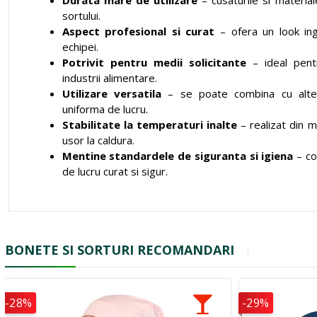
Durata mare de utilizare
– cusaturile si material
sortului.
Aspect profesional si curat
– ofera un look ingr
echipei.
Potrivit pentru medii solicitante
– ideal pent
industrii alimentare.
Utilizare versatila
– se poate combina cu alte 
uniforma de lucru.
Stabilitate la temperaturi inalte
– realizat din 
usor la caldura.
Mentine standardele de siguranta si igiena
– co
de lucru curat si sigur.
BONETE SI SORTURI RECOMANDARI
-28%
-29%