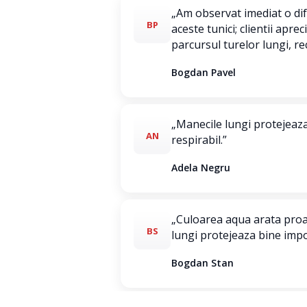
„Am observat imediat o di
BP
aceste tunici; clientii apre
parcursul turelor lungi, r
Bogdan Pavel
„Manecile lungi protejeaza 
AN
respirabil.”
Adela Negru
„Culoarea aqua arata proas
BS
lungi protejeaza bine impo
Bogdan Stan