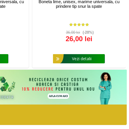
niversala, cu
Boneta lime, unisex, marime universala, cu
pate
prindere tip snur la spate
36,00 lei
(-28%)
26,00 lei
Vezi detalii