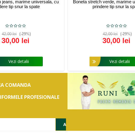
h jeans, marime universala, cu
Boneta stretch verde, marime u
dere tip snur la spate
prindere tip snur la s
42,00 lei
(-29%)
42,00 lei
(-29%)
30,00 lei
30,00 lei
Vezi detalii
Vezi detalii
REA COMANDA
NIFORMELE PROFESIONALE
APLICA PENTRU REDUCERE