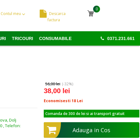
0
Contul meu
Descarca
Cosul meu
factura
URI
TRICOURI
CONSUMABILE
0371.231.661
56,00 lei
(-32%)
38,00 lei
Economisesti 18
Lei
Comanda de 300 de lei si ai transport gratuit
ova, Dolj
0 , Telefon:
Adauga in Cos