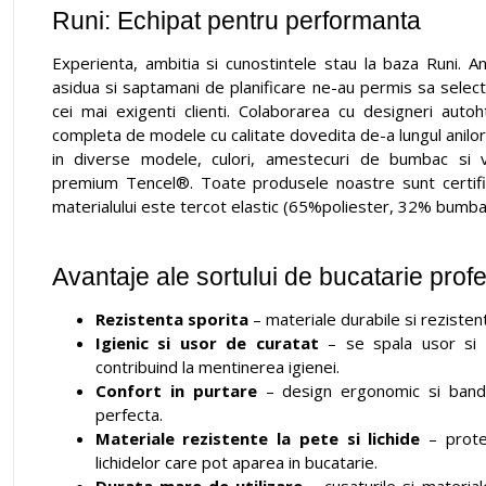
Runi: Echipat pentru performanta
Experienta, ambitia si cunostintele stau la baza Runi. A
asidua si saptamani de planificare ne-au permis sa selec
cei mai exigenti clienti. Colaborarea cu designeri aut
completa de modele cu calitate dovedita de-a lungul anilor
in diverse modele, culori, amestecuri de bumbac si 
premium Tencel®. Toate produsele noastre sunt certif
materialului este tercot elastic (65%poliester, 32% bumba
Avantaje ale sortului de bucatarie profe
Rezistenta sporita
– materiale durabile si rezistent
Igienic si usor de curatat
– se spala usor si a
contribuind la mentinerea igienei.
Confort in purtare
– design ergonomic si banda
perfecta.
Materiale rezistente la pete si lichide
– protej
lichidelor care pot aparea in bucatarie.