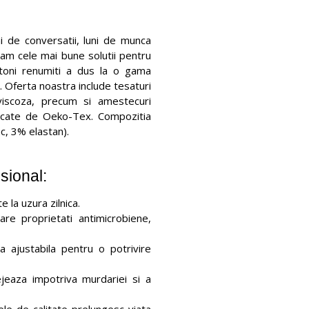
ni de conversatii, luni de munca
tam cele mai bune solutii pentru
ohtoni renumiti a dus la o gama
. Oferta noastra include tesaturi
viscoza, precum si amestecuri
icate de Oeko-Tex. Compozitia
c, 3% elastan).
sional:
e la uzura zilnica.
re proprietati antimicrobiene,
 ajustabila pentru o potrivire
eaza impotriva murdariei si a