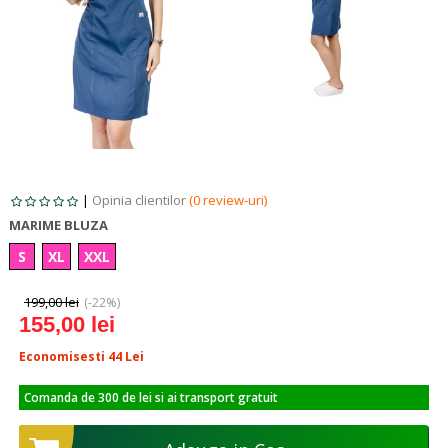
|
Opinia clientilor
(0 review-uri)
MARIME BLUZA
S
XL
XXL
199,00 lei
(-22%)
155,00 lei
Economisesti 44
Lei
Comanda de 300 de lei si ai transport gratuit