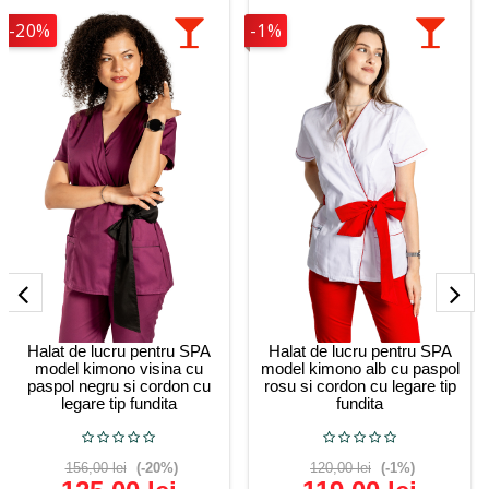
-20%
-1%
Halat de lucru pentru SPA
Halat de lucru pentru SPA
model kimono visina cu
model kimono alb cu paspol
paspol negru si cordon cu
rosu si cordon cu legare tip
legare tip fundita
fundita
156,00 lei
(-20%)
120,00 lei
(-1%)