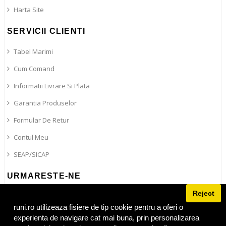
Harta Site
SERVICII CLIENTI
Tabel Marimi
Cum Comand
Informatii Livrare Si Plata
Garantia Produselor
Formular De Retur
Contul Meu
SEAP/SICAP
URMARESTE-NE
Reject
Blog
Facebook
runi.ro utilizeaza fisiere de tip cookie pentru a oferi o
experienta de navigare cat mai buna, prin personalizarea
Instagram