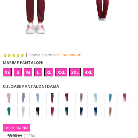
|
Opinia clientilor
(3 review-uri)
MARIME PANTALONI
XS
S
M
L
XL
XXL
3XL
4XL
CULOARE PANTALONI DAMA
TABEL MARIMI
86,00 lei
(-19%)