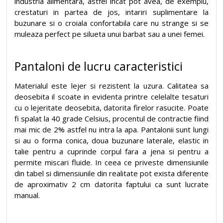
industria alimentara, astfel incat pot avea, de exemplu,
crestaturi in partea de jos, intariri suplimentare la
buzunare si o croiala confortabila care nu strange si se
muleaza perfect pe silueta unui barbat sau a unei femei.
Pantaloni de lucru caracteristici
Materialul este lejer si rezistent la uzura. Calitatea sa
deosebita il scoate in evidenta printre celelalte tesaturi
cu o lejeritate deosebita, datorita firelor rasucite. Poate
fi spalat la 40 grade Celsius, procentul de contractie fiind
mai mic de 2% astfel nu intra la apa. Pantalonii sunt lungi
si au o forma conica, doua buzunare laterale, elastic in
talie pentru a cuprinde corpul fara a jena si pentru a
permite miscari fluide. In ceea ce priveste dimensiunile
din tabel si dimensiunile din realitate pot exista diferente
de aproximativ 2 cm datorita faptului ca sunt lucrate
manual.