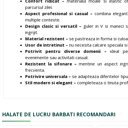
Confort ridicat –
materialul moale si elastic 
parcursul zilei.
Aspect profesional si casual –
combina eleganta 
multiple contexte.
Design clasic si versatil –
guler in V si maneci s
ingrijit.
Material rezistent –
se pastreaza in forma si culoa
Usor de intretinut –
nu necesita calcare speciala si
Potrivit pentru diverse domenii –
ideal pen
evenimente sau activitati casual.
Rezistent la sifonare –
mentine un aspect ingri
frecventa.
Potrivire universala –
se adapteaza diferitelor tipur
Stil modern si elegant –
completeaza o tinuta profe
HALATE DE LUCRU BARBATI RECOMANDARI