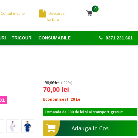
0
Contul meu
Descarca
Cosul meu
factura
URI
TRICOURI
CONSUMABILE
0371.231.661
90,00 lei
(-22%)
70,00 lei
Economisesti 20
Lei
4XL
Comanda de 300 de lei si ai transport gratuit
Adauga in Cos