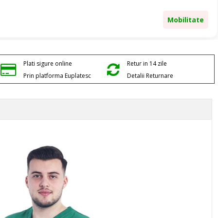
”
Mobilitate
Plati sigure online
Retur in 14 zile
Prin platforma Euplatesc
Detalii Returnare