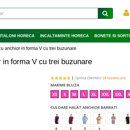
NTALONI HORECA
INCALTAMINTE HORECA
BONETE SI SORT
cu anchior in forma V cu trei buzunare
r in forma V cu trei buzunare
|
Opinia clientilor
(4 review-uri)
MARIME BLUZA
XS
S
M
L
XL
XXL
3XL
CULOARE HALAT ANCHIOR BARBATI