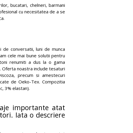
lor, bucatari, chelneri, barmani
fesional cu necesitatea de a se
ca.
ni de conversatii, luni de munca
tam cele mai bune solutii pentru
ohtoni renumiti a dus la o gama
. Oferta noastra include tesaturi
viscoza, precum si amestecuri
icate de Oeko-Tex. Compozitia
c, 3% elastan).
aje importante atat
ori. Iata o descriere