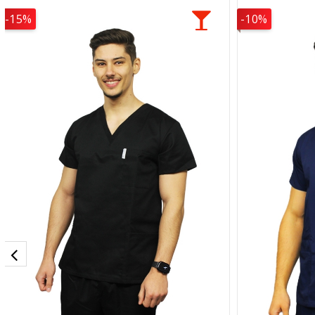
-15%
-10%