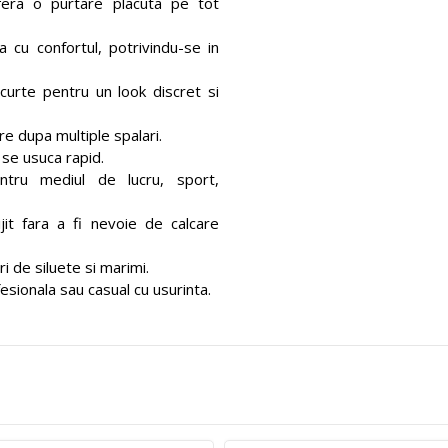
ofera o purtare placuta pe tot
cu confortul, potrivindu-se in
curte pentru un look discret si
re dupa multiple spalari.
 se usuca rapid.
tru mediul de lucru, sport,
jit fara a fi nevoie de calcare
i de siluete si marimi.
sionala sau casual cu usurinta.