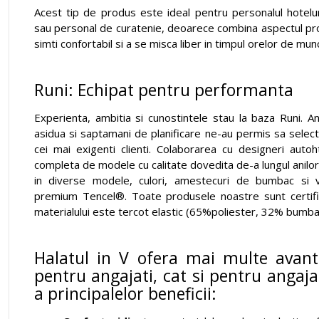
Acest tip de produs este ideal pentru personalul hoteluri
sau personal de curatenie, deoarece combina aspectul pro
simti confortabil si a se misca liber in timpul orelor de mun
Runi: Echipat pentru performanta
Experienta, ambitia si cunostintele stau la baza Runi. A
asidua si saptamani de planificare ne-au permis sa selec
cei mai exigenti clienti. Colaborarea cu designeri aut
completa de modele cu calitate dovedita de-a lungul anilor
in diverse modele, culori, amestecuri de bumbac si 
premium Tencel®. Toate produsele noastre sunt certif
materialului este tercot elastic (65%poliester, 32% bumba
Halatul in V ofera mai multe avant
pentru angajati, cat si pentru angajat
a principalelor beneficii: