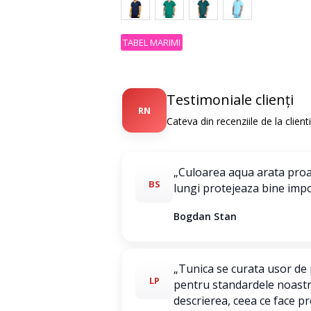
TABEL MARIMI
Testimoniale clienți
RN
Cateva din recenziile de la clien
„Culoarea aqua arata proas
BS
lungi protejeaza bine impo
Bogdan Stan
„Tunica se curata usor de 
LP
pentru standardele noastre
descrierea, ceea ce face p