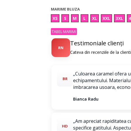
MARIME BLUZA
XS
S
M
L
XL
XXL
3XL
TABEL MARIMI
Testimoniale clienți
RN
Cateva din recenziile de la clien
„Culoarea caramel ofera un
BR
echipamentului. Materialul 
imbracarea usoara, econom
Bianca Radu
„Am apreciat rapiditatea c
HD
specifice gatitului. Aspect