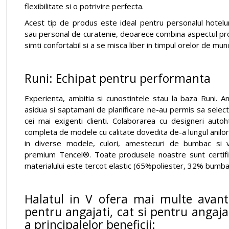
flexibilitate si o potrivire perfecta.
Acest tip de produs este ideal pentru personalul hoteluri
sau personal de curatenie, deoarece combina aspectul pro
simti confortabil si a se misca liber in timpul orelor de mun
Runi: Echipat pentru performanta
Experienta, ambitia si cunostintele stau la baza Runi. A
asidua si saptamani de planificare ne-au permis sa selec
cei mai exigenti clienti. Colaborarea cu designeri aut
completa de modele cu calitate dovedita de-a lungul anilor
in diverse modele, culori, amestecuri de bumbac si 
premium Tencel®. Toate produsele noastre sunt certif
materialului este tercot elastic (65%poliester, 32% bumba
Halatul in V ofera mai multe avant
pentru angajati, cat si pentru angajat
a principalelor beneficii: