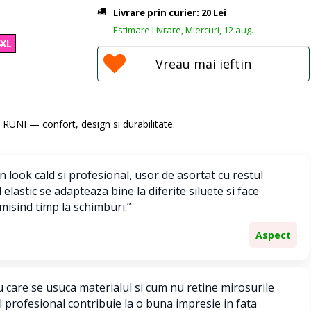
Livrare prin curier: 20 Lei
Estimare Livrare, Miercuri, 12 aug.
4XL
Vreau mai ieftin
ti RUNI — confort, design si durabilitate.
 look cald si profesional, usor de asortat cu restul
elastic se adapteaza bine la diferite siluete si face
isind timp la schimburi.”
Aspect
u care se usuca materialul si cum nu retine mirosurile
ul profesional contribuie la o buna impresie in fata