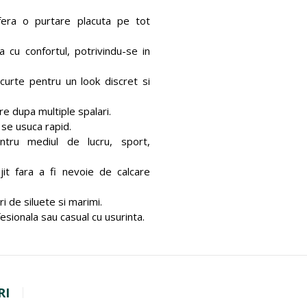
ofera o purtare placuta pe tot
cu confortul, potrivindu-se in
curte pentru un look discret si
re dupa multiple spalari.
 se usuca rapid.
tru mediul de lucru, sport,
jit fara a fi nevoie de calcare
i de siluete si marimi.
sionala sau casual cu usurinta.
RI