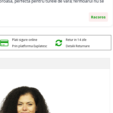
oroasa, perfecta pentru turele de vara; fermoarul nu se
Racoros
Plati sigure online
Retur in 14 zile
Prin platforma Euplatesc
Detalii Returnare