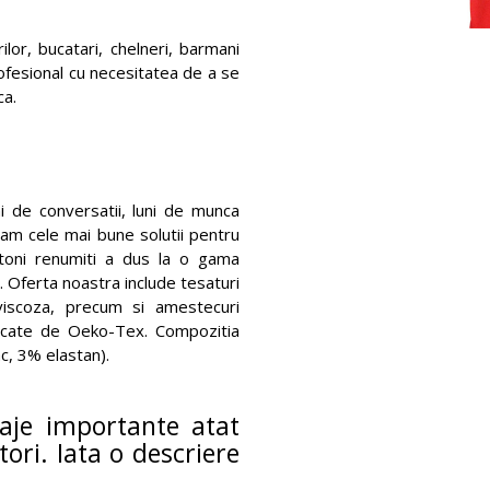
lor, bucatari, chelneri, barmani
fesional cu necesitatea de a se
ca.
ni de conversatii, luni de munca
tam cele mai bune solutii pentru
ohtoni renumiti a dus la o gama
. Oferta noastra include tesaturi
viscoza, precum si amestecuri
icate de Oeko-Tex. Compozitia
c, 3% elastan).
aje importante atat
ori. Iata o descriere