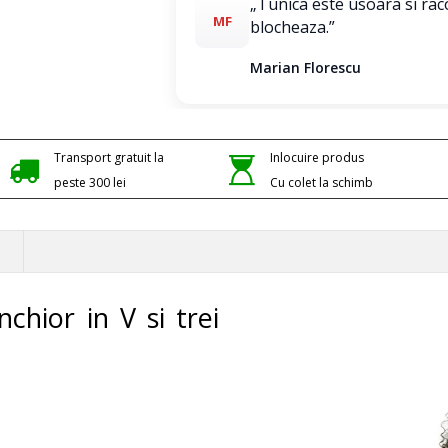
„Tunica este usoara si rac
MF
blocheaza.”
Marian Florescu
Transport gratuit la
Inlocuire produs
peste 300 lei
Cu colet la schimb
hior in V si trei