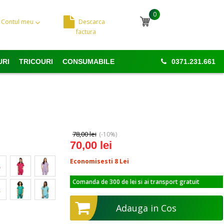
0
Contul meu
Descarca
Cosul meu
factura
URI
TRICOURI
CONSUMABILE
0371.231.661
78,00 lei
(-10%)
70,00 lei
Economisesti 8
Lei
Comanda de 300 de lei si ai transport gratuit
Adauga in Cos