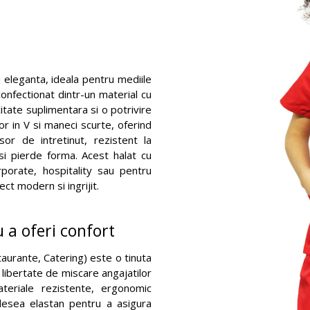
 eleganta, ideala pentru mediile
confectionat dintr-un material cu
itate suplimentara si o potrivire
or in V si maneci scurte, oferind
sor de intretinut, rezistent la
-si pierde forma. Acest halat cu
rporate, hospitality sau pentru
ct modern si ingrijit.
 a oferi confort
aurante, Catering) este o tinuta
 libertate de miscare angajatilor
ateriale rezistente, ergonomic
adesea elastan pentru a asigura