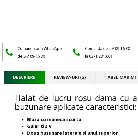
Comanda prin WhatsApp
Comanda de L-V 09-16:30
de L-V 09-16:30
la 0371.231.661
DESCRIERE
REVIEW-URI (2)
TABEL MARIMI
Halat de lucru rosu dama cu anc
buzunare aplicate caracteristici:
Bluza cu maneca scurta
Guler tip V
Doua buzunare laterale si unul superior