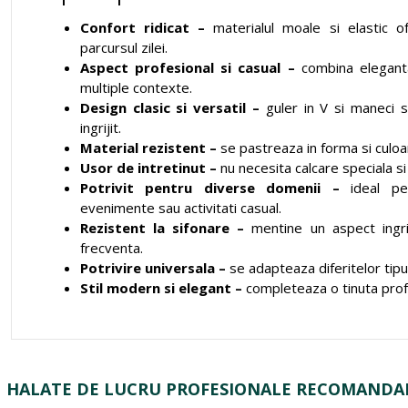
Confort ridicat –
materialul moale si elastic 
parcursul zilei.
Aspect profesional si casual –
combina eleganta 
multiple contexte.
Design clasic si versatil –
guler in V si maneci s
ingrijit.
Material rezistent –
se pastreaza in forma si culoa
Usor de intretinut –
nu necesita calcare speciala si
Potrivit pentru diverse domenii –
ideal pen
evenimente sau activitati casual.
Rezistent la sifonare –
mentine un aspect ingri
frecventa.
Potrivire universala –
se adapteaza diferitelor tipur
Stil modern si elegant –
completeaza o tinuta profe
HALATE DE LUCRU PROFESIONALE RECOMANDA