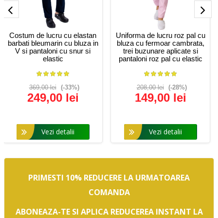
Costum de lucru cu elastan
Uniforma de lucru roz pal cu
barbati bleumarin cu bluza in
bluza cu fermoar cambrata,
V si pantaloni cu snur si
trei buzunare aplicate si
elastic
pantaloni roz pal cu elastic
369,00 lei
(-33%)
208,00 lei
(-28%)
249,00 lei
149,00 lei
Vezi detalii
Vezi detalii
PRIMESTI 10% REDUCERE LA URMATOAREA
COMANDA
ABONEAZA-TE SI APLICA REDUCEREA INSTANT LA