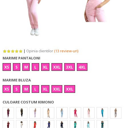
|
Opinia clientilor
(13 review-uri)
MARIME PANTALONI
XS
S
M
L
XL
XXL
3XL
4XL
MARIME BLUZA
XS
S
M
L
XL
XXL
XXL
CULOARE COSTUM KIMONO